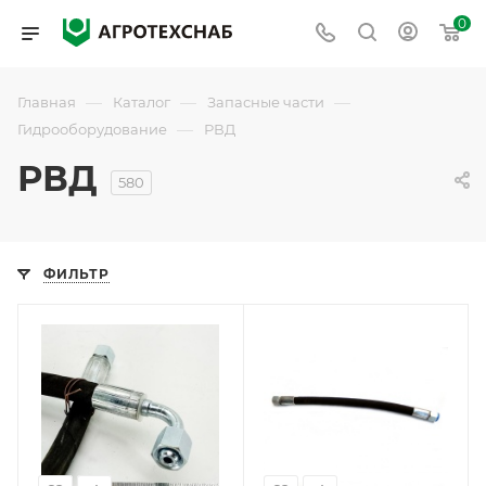
0
—
—
—
Главная
Каталог
Запасные части
—
Гидрооборудование
РВД
РВД
580
ФИЛЬТР