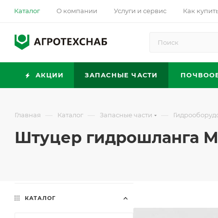
Каталог
О компании
Услуги и сервис
Как купит
АКЦИИ
ЗАПАСНЫЕ ЧАСТИ
ПОЧВОО
—
—
—
Главная
Каталог
Запасные части
Гидрооборуд
Штуцер гидрошланга М2
КАТАЛОГ