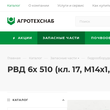
Каталог
О компании
Услуги и сервис
Как купит
АКЦИИ
ЗАПАСНЫЕ ЧАСТИ
ПОЧВОО
—
—
—
Главная
Каталог
Запасные части
Гидрооборуд
РВД 6х 510 (кл. 17, М14х1,
КАТАЛОГ