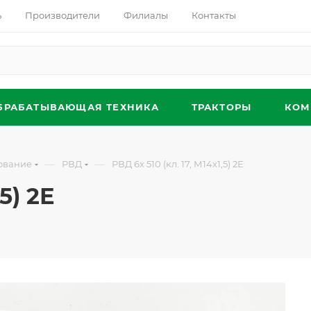
ь
Производители
Филиалы
Контакты
БРАБАТЫВАЮЩАЯ ТЕХНИКА
ТРАКТОРЫ
КОМ
—
—
ование
РВД
РВД 6х 510 (кл. 17, М14х1,5) 2Е
5) 2Е