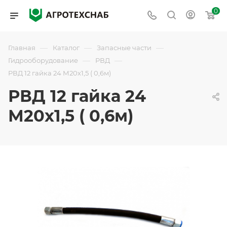
0
—
—
—
Главная
Каталог
Запасные части
—
—
Гидрооборудование
РВД
РВД 12 гайка 24 М20х1,5 ( 0,6м)
РВД 12 гайка 24
М20х1,5 ( 0,6м)