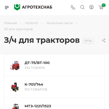
0
—
—
—
Главная
Каталог
Запасные части
З/ч для тракторов
З/ч для тракторов
5774
ДТ-75/ВТ-100
392 ТОВАРА
К-701/744
910 ТОВАРОВ
МТЗ-1221/1523