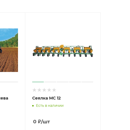
сева
Сеялка МС 12
Есть в наличии
0
₽
/шт