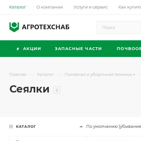
Каталог
О компании
Услуги и сервис
Как купит
АКЦИИ
ЗАПАСНЫЕ ЧАСТИ
ПОЧВОО
—
—
Главная
Каталог
Посевная и уборочная техника
Сеялки
2
По умолчанию (убывание
КАТАЛОГ