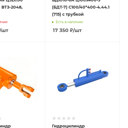
ия Ц52х190
БДЮ10-6А Ц100х400-3
) ВТЗ-2048,
(БДТ-7) С100/40*400-4.44.1
(715) с трубкой
ичии
Есть в наличии
/шт
17 350
₽
/шт
индр
Гидроцилиндр