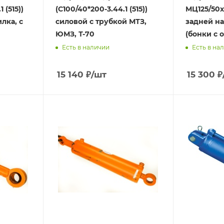
 (515))
(С100/40*200-3.44.1 (515))
МЦ125/50х
лка, с
силовой с трубкой МТЗ,
задней на
ЮМЗ, Т-70
(бонки с 
Есть в наличии
Есть в на
15 140
₽
/шт
15 300
₽