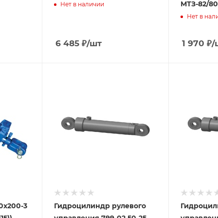
МТЗ-82/80
Нет в наличии
Нет в нал
6 485
₽
/шт
1 970
₽
/
0х200-3
Гидроцилиндр рулевого
Гидроцил