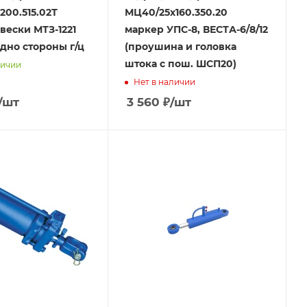
200.515.02Т
МЦ40/25х160.350.20
вески МТЗ-1221
маркер УПС-8, ВЕСТА-6/8/12
одно стороны г/ц
(проушина и головка
штока с пош. ШСП20)
личии
Нет в наличии
/шт
3 560
₽
/шт