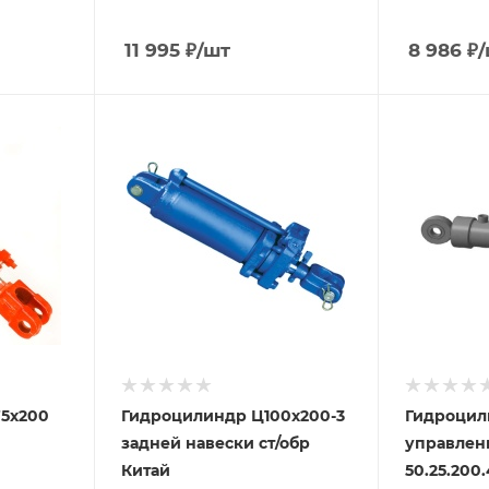
11 995
₽
/шт
8 986
₽
/
5х200
Гидроцилиндр Ц100х200-3
Гидроцил
задней навески ст/обр
управлен
Китай
50.25.200.