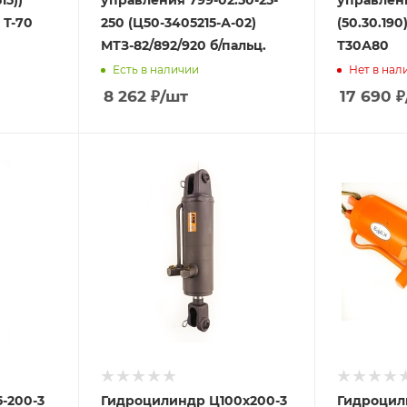
15))
управления 799-02.50-25-
управлен
 Т-70
250 (Ц50-3405215-А-02)
(50.30.190
МТЗ-82/892/920 б/пальц.
Т30А80
Есть в наличии
Нет в нал
8 262
₽
/шт
17 690
₽
-200-3
Гидроцилиндр Ц100х200-3
Гидроцил