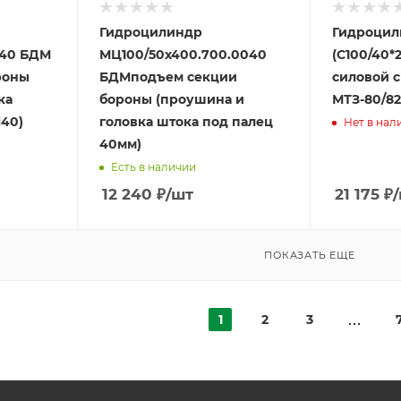
Гидроцилиндр
Гидроцил
.40 БДМ
МЦ100/50х400.700.0040
(С100/40*2
роны
БДМподъем секции
силовой 
ка
бороны (проушина и
МТЗ-80/82
40)
головка штока под палец
Нет в нал
40мм)
Есть в наличии
12 240
₽
/шт
21 175
₽
ПОКАЗАТЬ ЕЩЕ
1
2
3