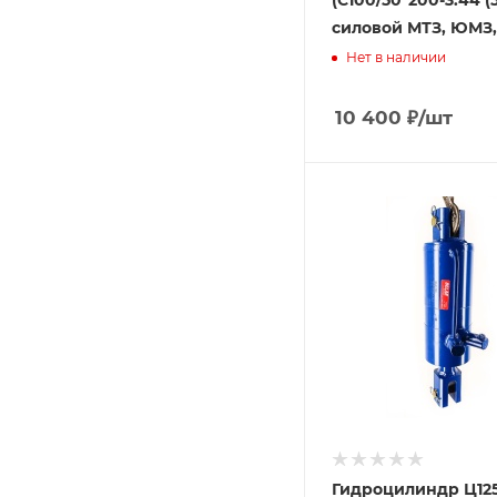
(С100/50*200-3.44 (5
силовой МТЗ, ЮМЗ,
Нет в наличии
10 400
₽
/шт
Гидроцилиндр Ц125