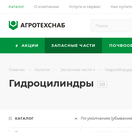
Каталог
О компании
Услуги и сервис
Как купит
АКЦИИ
ЗАПАСНЫЕ ЧАСТИ
ПОЧВОО
—
—
—
Главная
Каталог
Запасные части
Гидрооборуд
Гидроцилиндры
123
По умолчанию (убывание
КАТАЛОГ