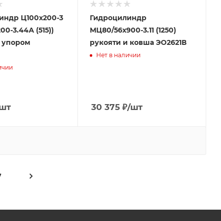
индр Ц100х200-3
Гидроцилиндр
00-3.44А (515))
МЦ80/56х900-3.11 (1250)
с упором
рукояти и ковша ЭО2621В
Нет в наличии
ичии
/шт
30 375
₽
/шт
7