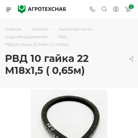
0
—
—
—
Главная
Каталог
Запасные части
—
—
Гидрооборудование
РВД
РВД 10 гайка 22 М18х1,5 ( 0,65м)
РВД 10 гайка 22
М18х1,5 ( 0,65м)