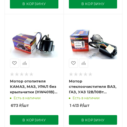
В КОРЗИНУ
В КОРЗИНУ
Мотор отопителя
Мотор
КАМАЗ, МАЗ, УРАЛ без
стеклоочистителя ВАЗ,
крыльчатки (HW401B)
ГАЗ, УАЗ 12В/10Вт
24В/20Вт (МЭ-255-04)
(171.3730) Автомагнат
Есть в наличии
Есть в наличии
Автомагнат
673
₽
/шт
1 413
₽
/шт
В КОРЗИНУ
В КОРЗИНУ