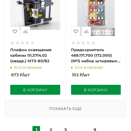
Плафон освещения
Предохрнитель
кабины 111.3714.02
469.171.700 (172.000)
(квадр.) МТЗ-80/82
(№1) набор штыревых
пл.5А-1 7,5А-1 10А-1 15А-1
Есть в наличии
Есть в наличии
20А-1 30А-1
673
₽
/шт
102
₽
/шт
В КОРЗИНУ
В КОРЗИНУ
ПОКАЗАТЬ ЕЩЕ
1
2
3
9