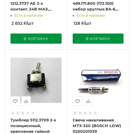
1212.3737 АЕ 2-х
469.171.800 (172.100)
контакт. 24В МАЗ,
набор круглых.8А-6,
Камаз AVTOELECTRICA
16А-2 (ВАЗ)
Есть в наличии
Есть в наличии
2 652
₽
/шт
128
₽
/шт
В КОРЗИНУ
В КОРЗИНУ
Тумблер 5112.3709 2-х
Свеча накаливания
позиционный,
МТЗ-320 (BOSCH LDW)
крепление гайкой
0250201039