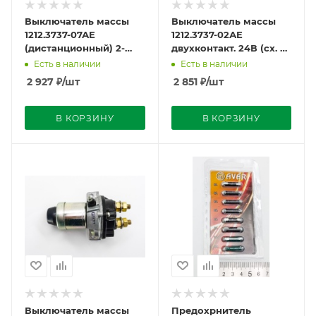
Выключатель массы
Выключатель массы
1212.3737-07АЕ
1212.3737-02АЕ
(дистанционный) 2-
двухконтакт. 24В (сх. Б-
конт. 24В
Т) дистанц.
Есть в наличии
Есть в наличии
AVTOELECTRICA
AVTOELECTRICA
2 927
₽
/шт
2 851
₽
/шт
В КОРЗИНУ
В КОРЗИНУ
Выключатель массы
Предохрнитель