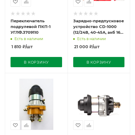
Переключатель
Зарядно-предпусковое
подрулевой ПКП-1
устройство CD-1000
УГЛФ.3709110
(12/24В, 40-45А, акб 160-
1000АЧ, 20000Вт)
Есть в наличии
Есть в наличии
ARNEZI
1 810
₽
/шт
21 000
₽
/шт
В КОРЗИНУ
В КОРЗИНУ