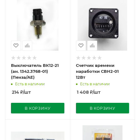
Выключатель ВК12-21
Счетчик времени
(ан. 1342.3768-01)
наработки СВН2-01
(Пенза/АЕ)
12Вт
Есть в наличии
Есть в наличии
214
₽
/шт
1 408
₽
/шт
В КОРЗИНУ
В КОРЗИНУ