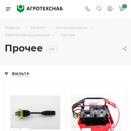
0
—
—
—
Главная
Каталог
Запасные части
—
Электрооборудование
Прочее
Прочее
174
ФИЛЬТР