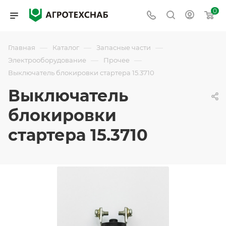
0
—
—
—
Главная
Каталог
Запасные части
—
—
Электрооборудование
Прочее
Выключатель блокировки стартера 15.3710
Выключатель
блокировки
стартера 15.3710