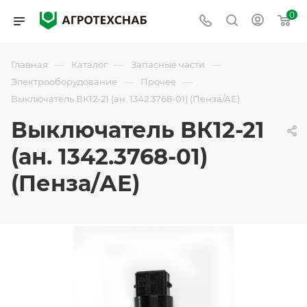
0
—
—
—
Главная
Каталог
Запасные части
—
—
Электрооборудование
Прочее
Выключатель ВК12-21 (ан. 1342.3768-01) (Пенза/АЕ)
Выключатель ВК12-21
(ан. 1342.3768-01)
(Пенза/АЕ)