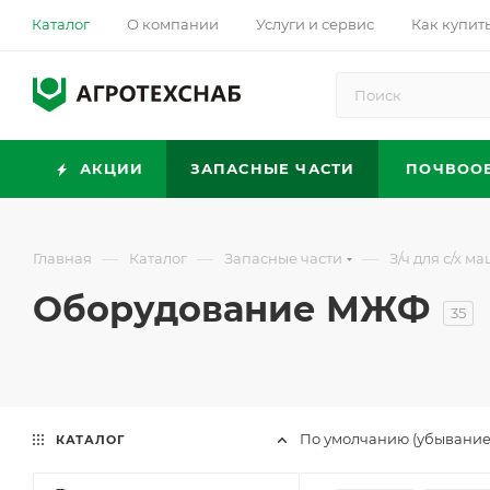
Каталог
О компании
Услуги и сервис
Как купит
АКЦИИ
ЗАПАСНЫЕ ЧАСТИ
ПОЧВОО
—
—
—
Главная
Каталог
Запасные части
З/ч для с/х м
Оборудование МЖФ
35
По умолчанию (убывание
КАТАЛОГ