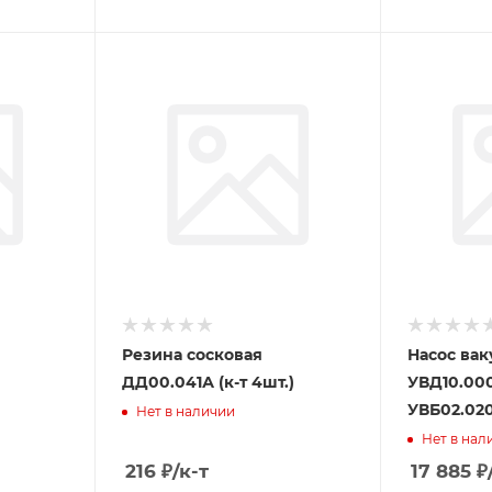
Резина сосковая
Насос ва
ДД00.041А (к-т 4шт.)
УВД10.00
УВБ02.02
Нет в наличии
Нет в нал
216
₽
/к-т
17 885
₽