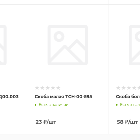
Д00.003
Скоба малая ТСН-00-595
Скоба бол
Есть в наличии
Есть в на
23
₽
/шт
58
₽
/шт