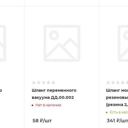
о
Шланг переменного
Шланг мо
вакуума ДД.00.002
резиновы
(резина 2,
Нет в наличии
Есть в на
58
₽
/шт
341
₽
/ш