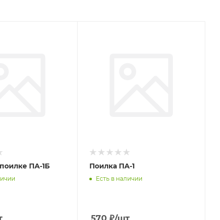
 поилке ПА-1Б
Поилка ПА-1
личии
Есть в наличии
т
570
₽
/шт