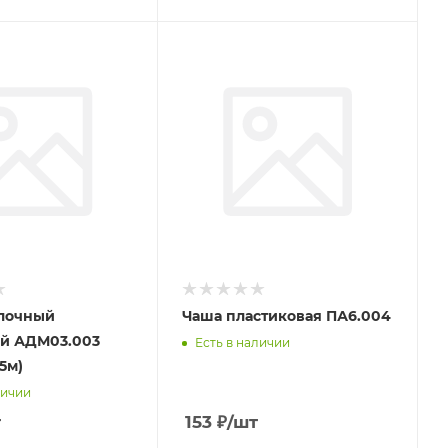
лочный
Чаша пластиковая ПА6.004
й АДМ03.003
Есть в наличии
5м)
личии
т
153
₽
/шт