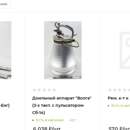
ичии
Доильный аппарат "Волга"
Рем. к-т к
-Бэг)
(3-х такт. с пульсатором
Есть в на
Сб-14)
Арт.: -
Есть в наличии
6 038
₽
/шт
570
₽
/ш