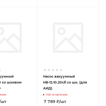
куумный
Насос вакуумный
0 со шкивом
НВ-12.10.20сб со шк. (для
0
АИД)
ичии
Нет в наличии
/шт
7 789
₽
/шт