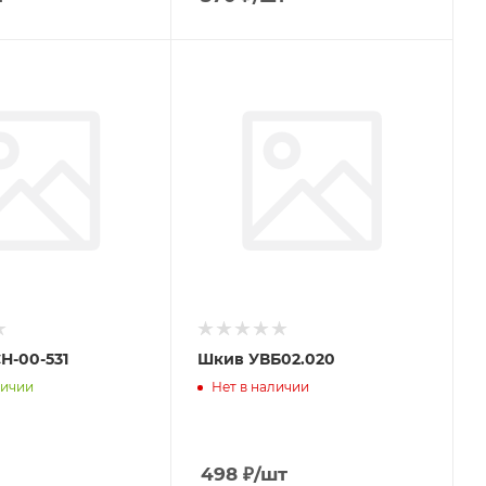
нка ТСН-00-531
Шкив УВБ02.020
личии
Нет в наличии
498
₽
/шт