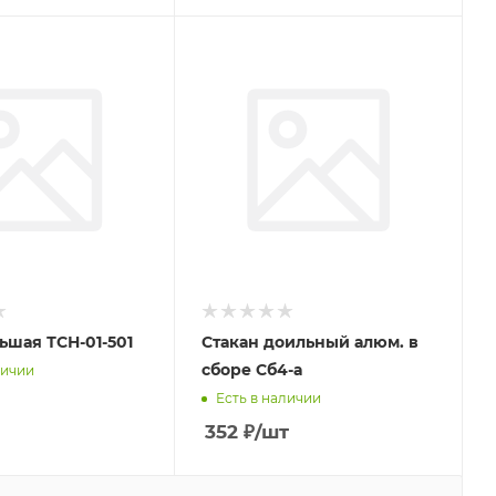
ьшая ТСН-01-501
Стакан доильный алюм. в
сборе Сб4-а
личии
Есть в наличии
352
₽
/шт