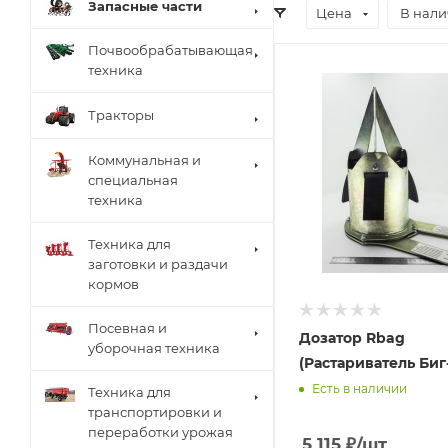
Запасные части
Цена
В нал
Почвообрабатывающая
техника
Тракторы
Коммунальная и
специальная
техника
Техника для
заготовки и раздачи
кормов
Посевная и
Дозатор Rbag
уборочная техника
(Растариватель Биг
Есть в наличии
Техника для
транспортировки и
переработки урожая
5 115
₽
/шт