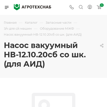
0
—
—
—
Главная
Каталог
Запасные части
—
—
З/ч для с/х машин
Оборудование МЖФ
Насос вакуумный НВ-12.10.20сб со шк. (для АИД)
Насос вакуумный
НВ-12.10.20сб со шк.
(для АИД)