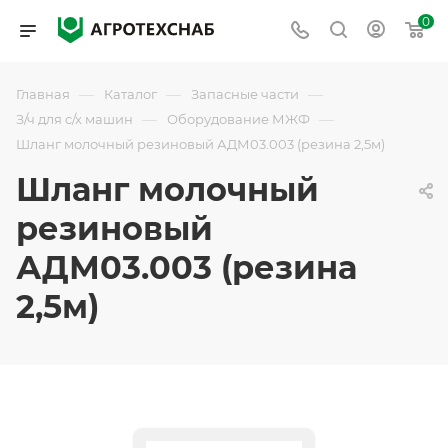
0
—
—
—
Главная
Каталог
Запасные части
—
—
З/ч для с/х машин
Оборудование МЖФ
Шланг молочный резиновый АДМ03.003 (резина 2,5м)
Шланг молочный
резиновый
АДМ03.003 (резина
2,5м)