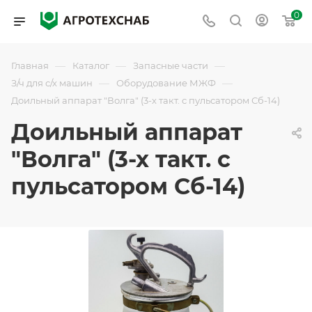
0
—
—
—
Главная
Каталог
Запасные части
—
—
З/ч для с/х машин
Оборудование МЖФ
Доильный аппарат "Волга" (3-х такт. с пульсатором Сб-14)
Доильный аппарат
"Волга" (3-х такт. с
пульсатором Сб-14)