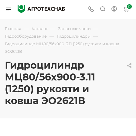
0
—
—
—
Главная
Каталог
Запасные части
—
—
Гидрооборудование
Гидроцилиндры
Гидроцилиндр МЦ80/56х900-3.11 (1250) рукояти и ковша
ЭО2621В
Гидроцилиндр
МЦ80/56х900-3.11
(1250) рукояти и
ковша ЭО2621В