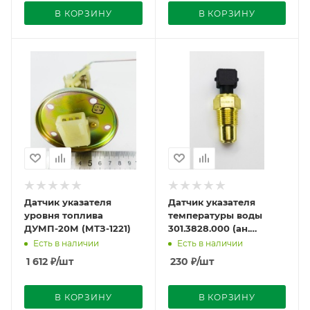
В КОРЗИНУ
В КОРЗИНУ
Датчик указателя
Датчик указателя
уровня топлива
температуры воды
ДУМП-20М (МТЗ-1221)
301.3828.000 (ан.
ДУТЖ-02/02М) МТЗ-1221
Есть в наличии
Есть в наличии
1 612
₽
/шт
230
₽
/шт
В КОРЗИНУ
В КОРЗИНУ