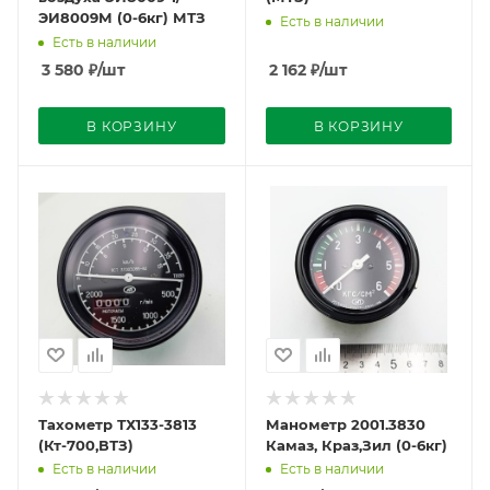
ЭИ8009М (0-6кг) МТЗ
Есть в наличии
Есть в наличии
3 580
₽
/шт
2 162
₽
/шт
В КОРЗИНУ
В КОРЗИНУ
Тахометр ТХ133-3813
Манометр 2001.3830
(Кт-700,ВТЗ)
Камаз, Краз,Зил (0-6кг)
Есть в наличии
Есть в наличии