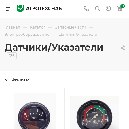
0
—
—
—
Главная
Каталог
Запасные части
—
Электрооборудование
Датчики/Указатели
Датчики/Указатели
136
ФИЛЬТР