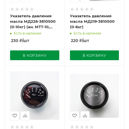
Указатель давления
Указатель давления
масла МД226-3810500
масла МД219-3810500
(0-10кг) (ан. МТТ-10,
(0-6кг)
1401.3830010-03)
Есть в наличии
Есть в наличии
230
₽
/шт
220
₽
/шт
В КОРЗИНУ
В КОРЗИНУ