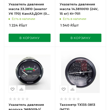
Указатель давления
Указатель давления
масла 33.3810 (аналог
масла 14.3810010 (24V,
УК 170) КамАЗ,ДОН (0-
15 кг) Кт-701
10кг)
Есть в наличии
Есть в наличии
1 224
₽
/шт
1 540
₽
/шт
В КОРЗИНУ
В КОРЗИНУ
Указатель давления
Тахометр ТХ135-3813
воздуха ЭИ8009-1/
(МТЗ)