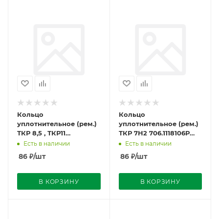
Кольцо
Кольцо
уплотнительное (рем.)
уплотнительное (рем.)
ТКР 8,5 , ТКР11
ТКР 7Н2 706.1118106Р
11.301.23.00Р
(23,5х1,8х1,45)
Есть в наличии
Есть в наличии
(30.0х1,8х1,7) г.Могилёв
г.Могилёв
86
₽
/шт
86
₽
/шт
В КОРЗИНУ
В КОРЗИНУ