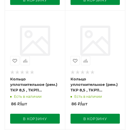
В КОРЗИНУ
В КОРЗИНУ
Кольцо
Кольцо
уплотнительное (рем.)
уплотнительное (рем.)
ТКР 8,5 , ТКР11
ТКР 8,5 , ТКР11
111.301.23.20-Р
11.301.23.00Р
Есть в наличии
Есть в наличии
(29.6х2,2х1,5) г.Могилёв
(30.0х1,9х1,7) г.Могилёв
86
₽
/шт
86
₽
/шт
В КОРЗИНУ
В КОРЗИНУ