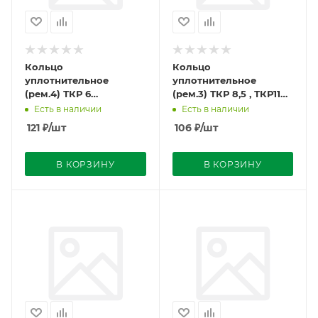
Кольцо
Кольцо
уплотнительное
уплотнительное
(рем.4) ТКР 6
(рем.3) ТКР 8,5 , ТКР11
600.1118048-01Р4
111.301.23.00
Есть в наличии
Есть в наличии
(13,0х2,0х0,8) г.Могилёв
(29.65х2,0х1,5)
121
₽
/шт
106
₽
/шт
г.Могилёв
В КОРЗИНУ
В КОРЗИНУ