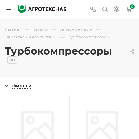
0
—
—
—
Главная
Каталог
Запасные части
—
Двигатели и его системы
Турбокомпрессоры
Турбокомпрессоры
80
ФИЛЬТР