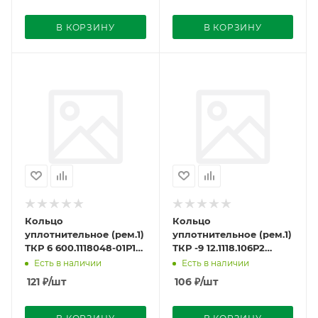
В КОРЗИНУ
В КОРЗИНУ
Кольцо
Кольцо
уплотнительное (рем.1)
уплотнительное (рем.1)
ТКР 6 600.1118048-01Р1
ТКР -9 12.1118.106Р2
(18,0х1,6х1,12) г.Могилёв
(22,48х1,8х1,25)
Есть в наличии
Есть в наличии
г.Могилёв
121
₽
/шт
106
₽
/шт