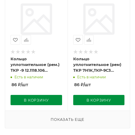
Кольцо
Кольцо
уплотнительное (рем.)
уплотнительное (рем)
ТКР -9 12.1118.106
ТКР 7Н1К,ТКР-9С3
(26,5х1,5х1,3) г.Могилёв
(26,3х2,0х1,45)
Есть в наличии
Есть в наличии
г.Могилёв
86
₽
/шт
86
₽
/шт
В КОРЗИНУ
В КОРЗИНУ
ПОКАЗАТЬ ЕЩЕ