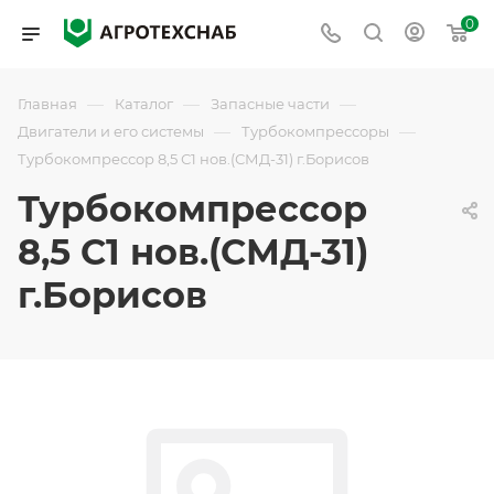
0
—
—
—
Главная
Каталог
Запасные части
—
—
Двигатели и его системы
Турбокомпрессоры
Турбокомпрессор 8,5 С1 нов.(СМД-31) г.Борисов
Турбокомпрессор
8,5 С1 нов.(СМД-31)
г.Борисов