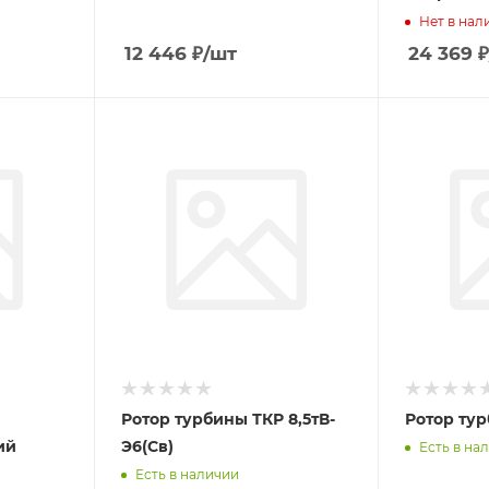
Нет в нал
12 446
₽
/шт
24 369
₽
Ротор турбины ТКР 8,5тВ-
Ротор тур
ий
Э6(Св)
Есть в на
Есть в наличии