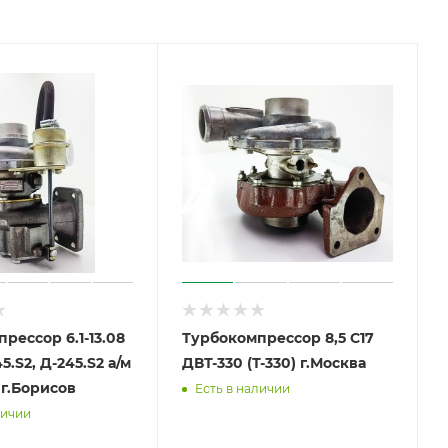
рессор 6.1-13.08
Турбокомпрессор 8,5 С17
45.S2, Д-245.S2 а/м
ДВТ-330 (Т-330) г.Москва
МТЗ, ОТЗ) г.Борисов
Есть в наличии
личии