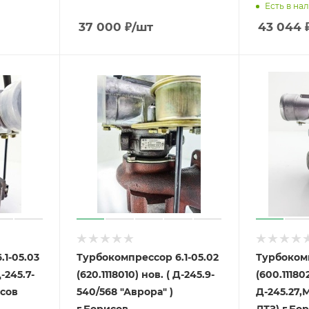
Есть в на
37 000
₽
/шт
43 044
1-05.03
Турбокомпрессор 6.1-05.02
Турбокомп
Д-245.7-
(620.1118010) нов. ( Д-245.9-
(600.111802
г.Борисов
540/568 "Аврора" )
Д-245.27,