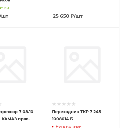
рисов
личии
/шт
25 650
₽
/шт
рессор 7-08.10
Переходник ТКР 7 245-
) КАМАЗ прав.
1008014 Б
Нет в наличии