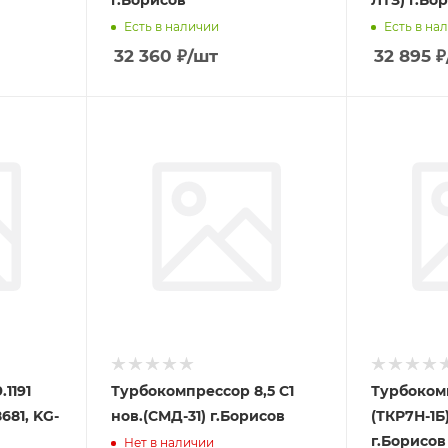
г.Борисов
ЛТЗ) г.Бо
Есть в наличии
Есть в на
32 360
₽
/шт
32 895
₽
1191
Турбокомпрессор 8,5 С1
Турбокомп
681, KG-
нов.(СМД-31) г.Борисов
(ТКР7Н-1Б
г.Борисов
Нет в наличии