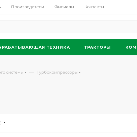
ь
Производители
Филиалы
Контакты
БРАБАТЫВАЮЩАЯ ТЕХНИКА
ТРАКТОРЫ
КОМ
—
его системы
Турбокомпрессоры
)