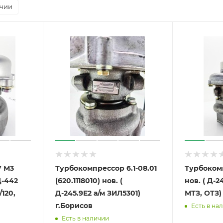
ичии
7 М3
Турбокомпрессор 6.1-08.01
Турбокомп
Д-442
(620.1118010) нов. (
нов. ( Д-2
120,
Д-245.9Е2 а/м ЗИЛ5301)
г.Борисов
Есть в на
Есть в наличии