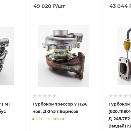
49 020
₽
/шт
43 044
1 М1
Турбокомпрессор 7 Н2А
Турбокомп
бус
нов. Д-245 г.Борисов
(620.111801
Д-245.7Е2-25
Есть в наличии
Вал