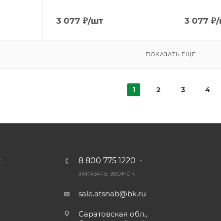
3 077
₽
/шт
3 077
₽
/
ПОКАЗАТЬ ЕЩЕ
1
2
3
4
8 800 775 1220
С
ЗАКАЗАТЬ ЗВОНОК
sale.atsnab@bk.ru
Саратовская обл.,