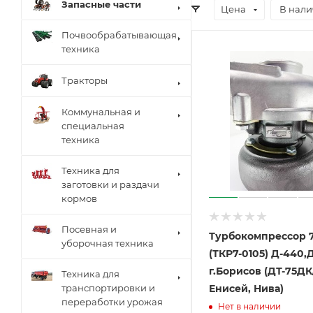
Запасные части
Цена
В нал
Почвообрабатывающая
техника
Тракторы
Коммунальная и
специальная
техника
Техника для
заготовки и раздачи
кормов
Посевная и
Турбокомпрессор 
уборочная техника
(ТКР7-0105) Д-440,
г.Борисов (ДТ-75ДК/
Техника для
транспортировки и
Енисей, Нива)
переработки урожая
Нет в наличии