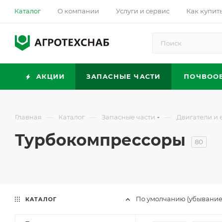
Каталог
О компании
Услуги и сервис
Как купит
АКЦИИ
ЗАПАСНЫЕ ЧАСТИ
ПОЧВОО
—
—
—
Главная
Каталог
Запасные части
Двигатели и 
Турбокомпрессоры
80
По умолчанию (убывание
КАТАЛОГ