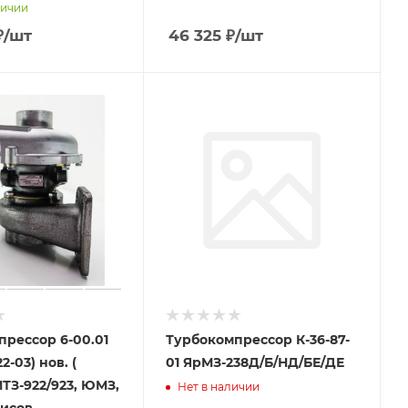
личии
₽
/шт
46 325
₽
/шт
рессор 6-00.01
Турбокомпрессор К-36-87-
2-03) нов. (
01 ЯрМЗ-238Д/Б/НД/БЕ/ДЕ
МТЗ-922/923, ЮМЗ,
Нет в наличии