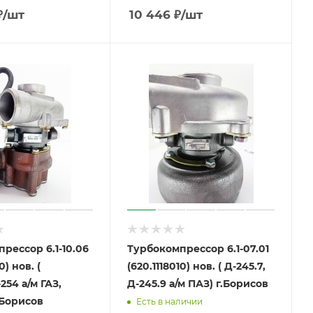
₽
/шт
10 446
₽
/шт
рессор 6.1-10.06
Турбокомпрессор 6.1-07.01
0) нов. (
(620.1118010) нов. ( Д-245.7,
4 а/м ГАЗ,
Д-245.9 а/м ПАЗ) г.Борисов
дай) г.Борисов
Есть в наличии