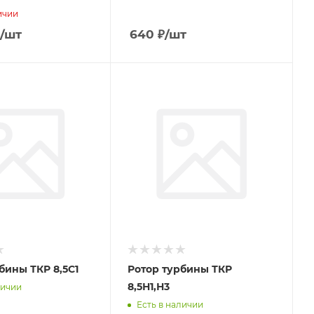
ичии
/шт
640
₽
/шт
бины ТКР 8,5С1
Ротор турбины ТКР
8,5Н1,Н3
личии
Есть в наличии