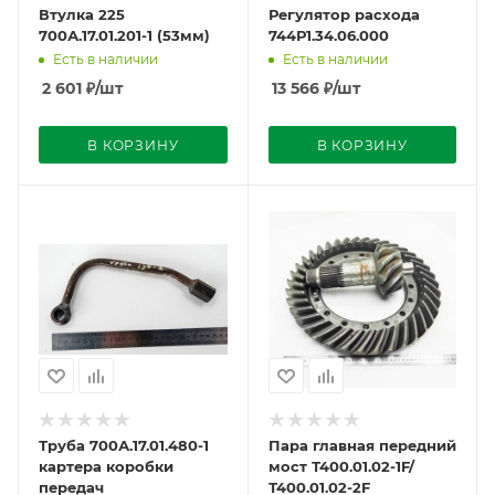
Втулка 225
Регулятор расхода
700А.17.01.201-1 (53мм)
744Р1.34.06.000
Есть в наличии
Есть в наличии
2 601
₽
/шт
13 566
₽
/шт
В КОРЗИНУ
В КОРЗИНУ
Труба 700А.17.01.480-1
Пара главная передний
картера коробки
мост Т400.01.02-1F/
передач
Т400.01.02-2F