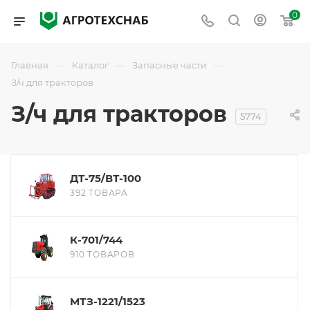
0
—
—
—
Главная
Каталог
Запасные части
З/ч для тракторов
З/ч для тракторов
5774
ДТ-75/ВТ-100
392 ТОВАРА
К-701/744
910 ТОВАРОВ
МТЗ-1221/1523