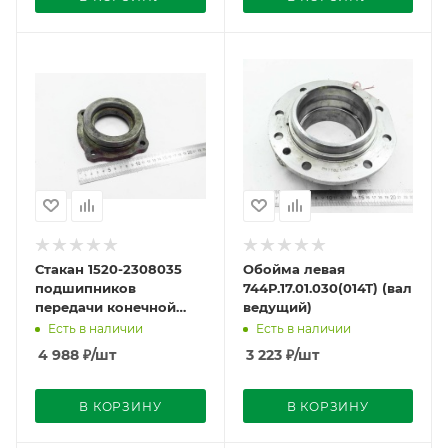
Стакан 1520-2308035
Обойма левая
подшипников
744Р.17.01.030(014Т) (вал
передачи конечной
ведущий)
моста переднего
Есть в наличии
Есть в наличии
МТЗ-82/920/1221
4 988
₽
/шт
3 223
₽
/шт
В КОРЗИНУ
В КОРЗИНУ