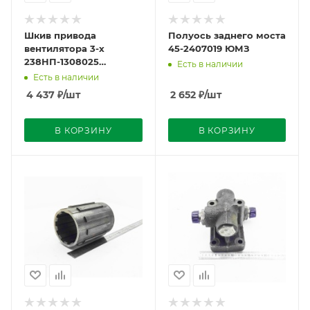
Шкив привода
Полуось заднего моста
вентилятора 3-х
45-2407019 ЮМЗ
238НП-1308025
Есть в наличии
ЯрМЗ-236НЕ/БЕ
Есть в наличии
238НД3/4/5
4 437
₽
/шт
2 652
₽
/шт
В КОРЗИНУ
В КОРЗИНУ