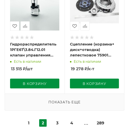
Гидрораспределитель
Сцепление (корзина+
1РГЕ6Т\3.84.Г12.01
диск+отводка)
клапан управления
лепестковое 75901
приводом ПВМ
МТЗ-320
Есть в наличии
Есть в наличии
13 515
₽
/шт
19 278
₽
/к-т
В КОРЗИНУ
В КОРЗИНУ
ПОКАЗАТЬ ЕЩЕ
1
2
3
4
289