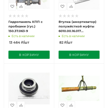
Гидропанель КПП с
Втулка (амортизатор)
пробками (гус.)
полужёсткой муфты
150.37.063-9
6010.00.16.017
(226.7100.16.00.023)
Есть в наличии
Есть в наличии
Кт-744Р2
13 464
₽
/шт
82
₽
/шт
В КОРЗИНУ
В КОРЗИНУ