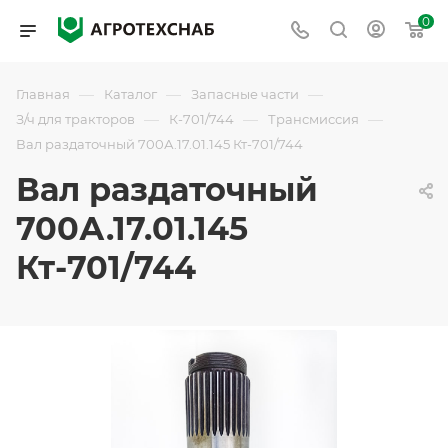
0
—
—
—
Главная
Каталог
Запасные части
—
—
—
З/ч для тракторов
К-701/744
Трансмиссия
Вал раздаточный 700А.17.01.145 Кт-701/744
Вал раздаточный
700А.17.01.145
Кт-701/744