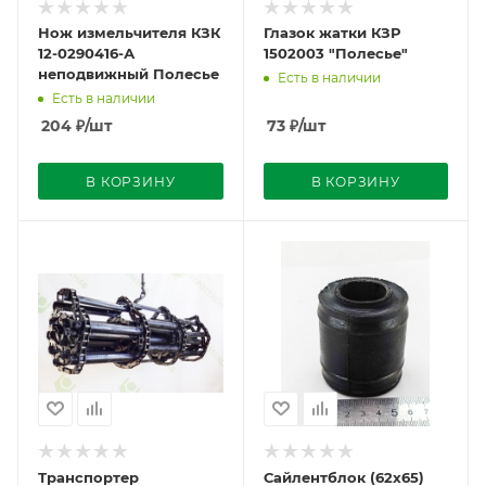
Нож измельчителя КЗК
Глазок жатки КЗР
12-0290416-А
1502003 "Полесье"
неподвижный Полесье
Есть в наличии
Есть в наличии
204
₽
/шт
73
₽
/шт
В КОРЗИНУ
В КОРЗИНУ
Транспортер
Сайлентблок (62х65)