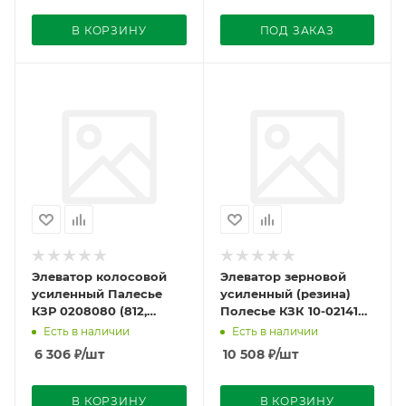
В КОРЗИНУ
ПОД ЗАКАЗ
Элеватор колосовой
Элеватор зерновой
усиленный Палесье
усиленный (резина)
КЗР 0208080 (812,
Полесье КЗК 10-0214140
150х100-13) L=2,926
L=5,016
Есть в наличии
Есть в наличии
6 306
₽
/шт
10 508
₽
/шт
В КОРЗИНУ
В КОРЗИНУ