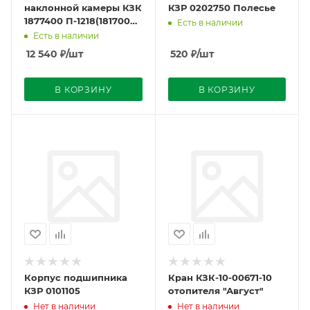
наклонной камеры КЗК
КЗР 0202750 Полесье
1877400 П-1218(1817000)
Есть в наличии
с 2008г. L-3458мм
Есть в наличии
12 540
₽
/шт
520
₽
/шт
В КОРЗИНУ
В КОРЗИНУ
Корпус подшипника
Кран КЗК-10-00671-10
КЗР 0101105
отопителя "Август"
Нет в наличии
Нет в наличии