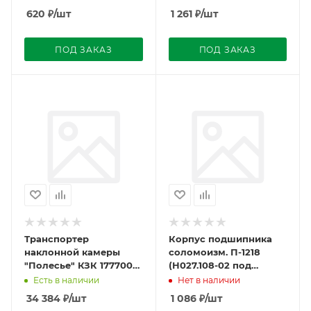
620
₽
/шт
1 261
₽
/шт
ПОД ЗАКАЗ
ПОД ЗАКАЗ
Транспортер
Корпус подшипника
наклонной камеры
соломоизм. П-1218
"Полесье" КЗК 1777000
(Н027.108-02 под
пл. 4мм болт
680210) КЗК 10-0290105
Есть в наличии
Нет в наличии
34 384
₽
/шт
1 086
₽
/шт