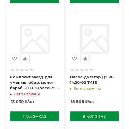
Комплект звезд. для
Насос-дозатор Д250-
уменьш. обор. молот.
14.20-02 Т-150
бараб. ПСП "Полесье"
Есть в наличии
(подсолн.)
Нет в наличии
13 030
₽
/шт
18 906
₽
/шт
ПОД ЗАКАЗ
В КОРЗИНУ