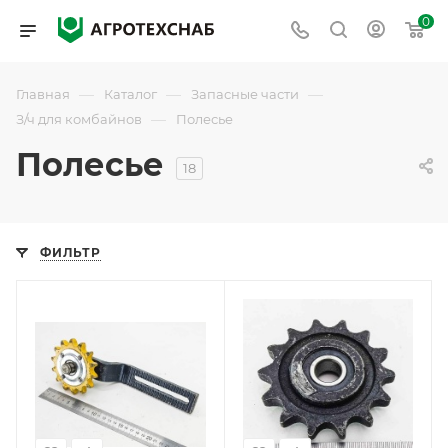
0
—
—
—
Главная
Каталог
Запасные части
—
З/ч для комбайнов
Полесье
Полесье
18
ФИЛЬТР