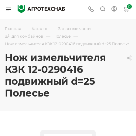
0
—
—
—
Главная
Каталог
Запасные части
—
—
З/ч для комбайнов
Полесье
Нож измельчителя КЗК 12-0290416 подвижный d=25 Полесье
Нож измельчителя
КЗК 12-0290416
подвижный d=25
Полесье