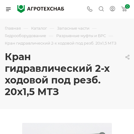
0
—
—
—
Главная
Каталог
Запасные части
—
—
Гидрооборудование
Разрывные муфты и БРС
Кран гидравлический 2-х ходовой под резб. 20х1,5 МТЗ
Кран
гидравлический 2-х
ходовой под резб.
20х1,5 МТЗ