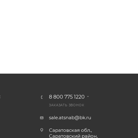
8 800 775 1220
С
ЗАКАЗАТЬ ЗВОНОК
sale.atsnab@bk.ru
Саратовская обл.,
Саратовский район,