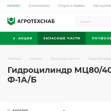
Каталог
О компании
Услуги и сервис
Как купит
АКЦИИ
ЗАПАСНЫЕ ЧАСТИ
ПОЧВОО
—
—
—
Главная
Каталог
Запасные части
Гидрооборуд
Гидроцилиндр МЦ80/40х32
Ф-1А/Б
КАТАЛОГ