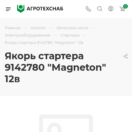
0
—
—
—
Главная
Каталог
Запасные части
—
—
Электрооборудование
Стартеры
Якорь стартера 9142780 "Magneton" 12в
Якорь стартера
9142780 "Magneton"
12в