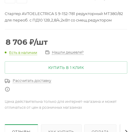
Стартер AVTOELECTRICA S 9-152-781 редукторный МТЗ80/82
для переоб. с ПД10 12В,2,8/4,2кВт со смещ.редуктором
8 706
₽
/шт
Нашли дешевле?
Есть в наличии
КУПИТЬ В 1 КЛИК
Рассчитать доставку
Цена действительна только для интернет-магазина и может
отличаться от цен в розничных магазинах
ОТЗЫВЫ
КАК КУПИТЬ
ОПЛАТА
Д