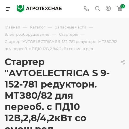
0
—
—
—
Главная
Каталог
Запасные части
—
—
Электрооборудование
Стартеры
Стартер "AVTOELECTRICA S 9-152-781 редукторн. МТЗ80/82
для переоб. с ПД10 12В,2,8/4,2кВт со смещ.ред
Стартер
"AVTOELECTRICA S 9-
152-781 редукторн.
МТЗ80/82 для
переоб. с ПД10
12В,2,8/4,2кВт со