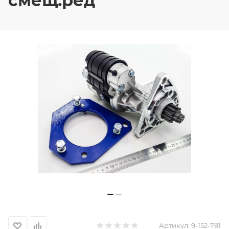
смещ.ред
Артикул:
9-152-781