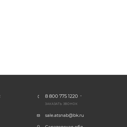
8 800 775 1220
С
ЗАКАЗАТЬ ЗВОНОК
sale.atsnab@bk.ru
Саратовская обл.,