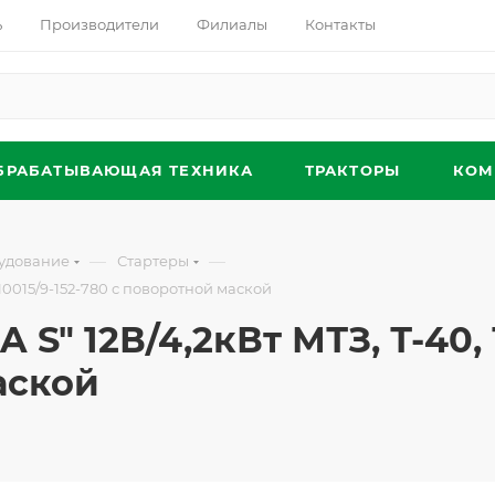
ь
Производители
Филиалы
Контакты
БРАБАТЫВАЮЩАЯ ТЕХНИКА
ТРАКТОРЫ
КОМ
—
—
удование
Стартеры
010015/9-152-780 с поворотной маской
" 12В/4,2кВт МТЗ, Т-40, Т-
аской