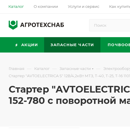
Каталог
О компании
Услуги и сервис
Как купит
АКЦИИ
ЗАПАСНЫЕ ЧАСТИ
ПОЧВОО
—
—
—
Главная
Каталог
Запасные части
Электрообор
Стартер "AVTOELECTRICA S" 12В/4,2кВт МТЗ, Т-40, Т-25, Т-16 11
Стартер "AVTOELECTRICA S
152-780 с поворотной м