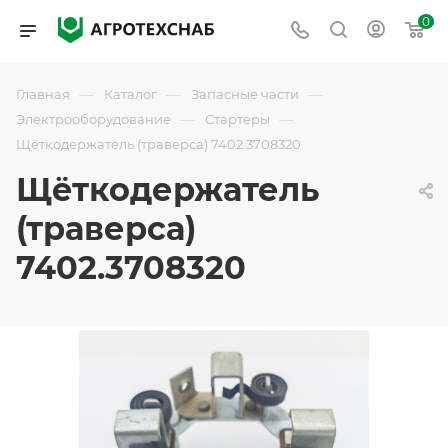
0
—
—
—
Главная
Каталог
Запасные части
—
—
Электрооборудование
Стартеры
Щёткодержатель (траверса) 7402.3708320
Щёткодержатель
(траверса)
7402.3708320