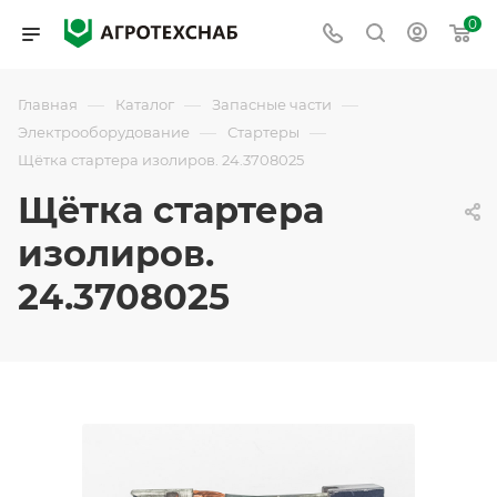
0
—
—
—
Главная
Каталог
Запасные части
—
—
Электрооборудование
Стартеры
Щётка стартера изолиров. 24.3708025
Щётка стартера
изолиров.
24.3708025