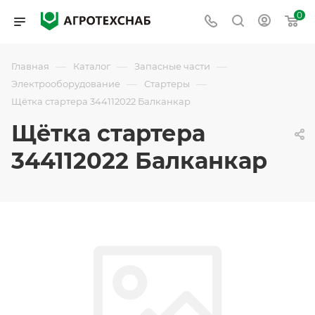
0
—
—
—
Главная
Каталог
Запасные части
—
—
Электрооборудование
Стартеры
Щётка стартера 344112022 Балканкар
Щётка стартера
344112022 Балканкар