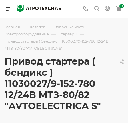
0
—
—
—
Главная
Каталог
Запасные части
—
—
Электрооборудование
Стартеры
Привод стартера ( бендикс ) 11030027/9-152-780 12/24В
МТЗ-80/82 "AVTOELECTRICA S"
Привод стартера (
бендикс )
11030027/9-152-780
12/24В МТЗ-80/82
"AVTOELECTRICA S"