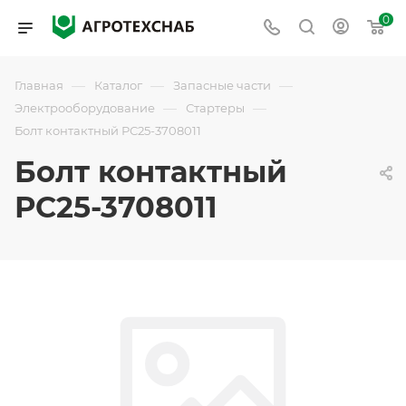
0
—
—
—
Главная
Каталог
Запасные части
—
—
Электрооборудование
Стартеры
Болт контактный РС25-3708011
Болт контактный
РС25-3708011