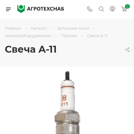
0
—
—
—
Главная
Каталог
Запасные части
—
—
Электрооборудование
Прочее
Свеча А-11
Свеча А-11