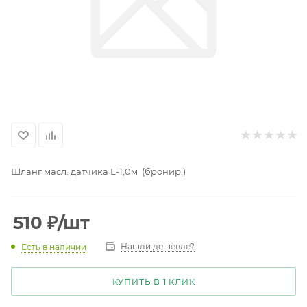
Шланг масл. датчика L-1,0м (бронир.)
510
₽
/шт
Нашли дешевле?
Есть в наличии
КУПИТЬ В 1 КЛИК