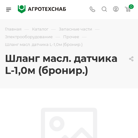
0
—
—
—
Главная
Каталог
Запасные части
—
—
Электрооборудование
Прочее
Шланг масл. датчика L-1,0м (бронир.)
Шланг масл. датчика
L-1,0м (бронир.)