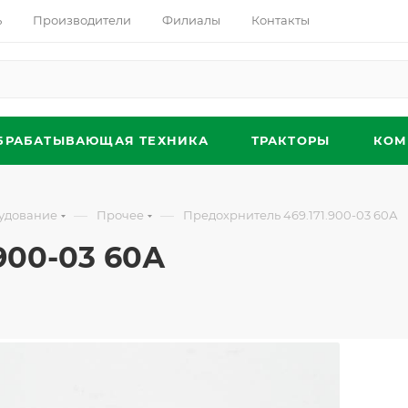
ь
Производители
Филиалы
Контакты
БРАБАТЫВАЮЩАЯ ТЕХНИКА
ТРАКТОРЫ
КОМ
—
—
удование
Прочее
Предохрнитель 469.171.900-03 60А
900-03 60А