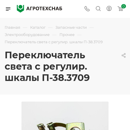
0
—
—
—
Главная
Каталог
Запасные части
—
—
Электрооборудование
Прочее
Переключатель света с регулир. шкалы П-38.3709
Переключатель
света с регулир.
шкалы П-38.3709