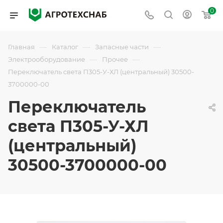
0
—
—
—
Главная
Каталог
Запасные части
—
—
Электрооборудование
Прочее
Переключатель света П305-У-ХЛ (центральный) 30500-
3700000-00
Переключатель
света П305-У-ХЛ
(центральный)
30500-3700000-00