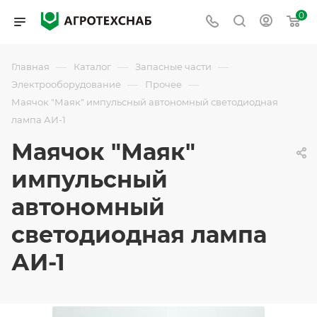
0
—
—
—
Главная
Каталог
Запасные части
—
—
Электрооборудование
Прочее
Маячок "Маяк" импульсный автономный светодиодная
лампа АИ-1
Маячок "Маяк"
импульсный
автономный
светодиодная лампа
АИ-1