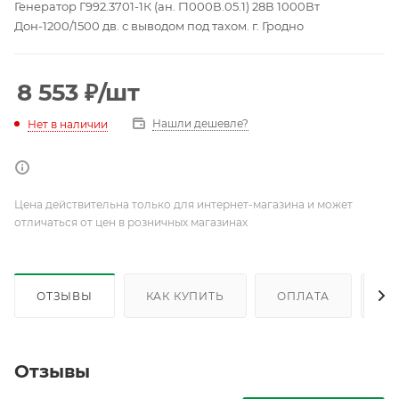
Генератор Г992.3701-1К (ан. Г1000В.05.1) 28В 1000Вт
Дон-1200/1500 дв. с выводом под тахом. г. Гродно
8 553
₽
/шт
Нашли дешевле?
Нет в наличии
Цена действительна только для интернет-магазина и может
отличаться от цен в розничных магазинах
ОТЗЫВЫ
КАК КУПИТЬ
ОПЛАТА
Д
Отзывы