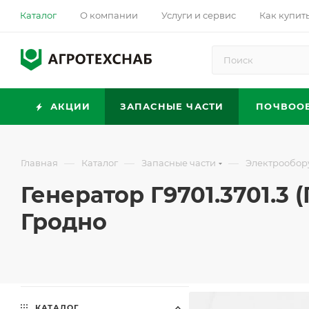
Каталог
О компании
Услуги и сервис
Как купит
АКЦИИ
ЗАПАСНЫЕ ЧАСТИ
ПОЧВОО
—
—
—
Главная
Каталог
Запасные части
Электрообор
Генератор Г9701.3701.3 (Г
Гродно
КАТАЛОГ