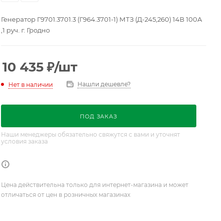
Генератор Г9701.3701.3 (Г964.3701-1) МТЗ (Д-245,260) 14В 100А
,1 руч. г. Гродно
10 435
₽
/шт
Нашли дешевле?
Нет в наличии
ПОД ЗАКАЗ
Наши менеджеры обязательно свяжутся с вами и уточнят
условия заказа
Цена действительна только для интернет-магазина и может
отличаться от цен в розничных магазинах