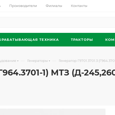
ь
Производители
Филиалы
Контакты
БРАБАТЫВАЮЩАЯ ТЕХНИКА
ТРАКТОРЫ
КОМ
—
—
удование
Генераторы
Генератор Г9701.3701.3 (Г964.3701
964.3701-1) МТЗ (Д-245,260)