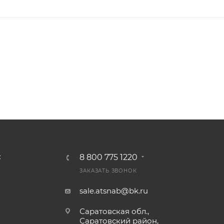
8 800 775 1220
С
ЗАКАЗАТЬ ЗВОНОК
sale.atsnab@bk.ru
Саратовская обл.,
Саратовский район,