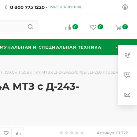
8 800 775 1220
ЗАКАЗАТЬ ЗВОНОК
0
0
0
МУНАЛЬНАЯ И СПЕЦИАЛЬНАЯ ТЕХНИКА
Т1150.04)1150Вт, 14А МТЗ с Д-243-85Э/91/93Т, Д-260 г. Гродно
4А МТЗ с Д-243-
Артикул:
01.722