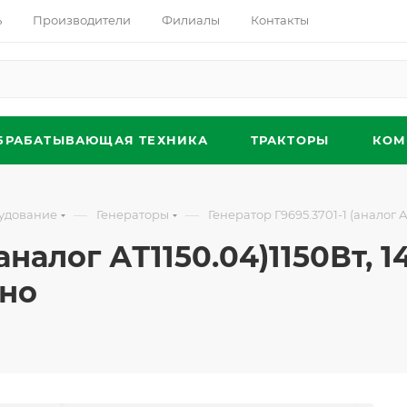
ь
Производители
Филиалы
Контакты
БРАБАТЫВАЮЩАЯ ТЕХНИКА
ТРАКТОРЫ
КОМ
—
—
удование
Генераторы
Генератор Г9695.3701-1 (аналог А
аналог АТ1150.04)1150Вт, 1
дно