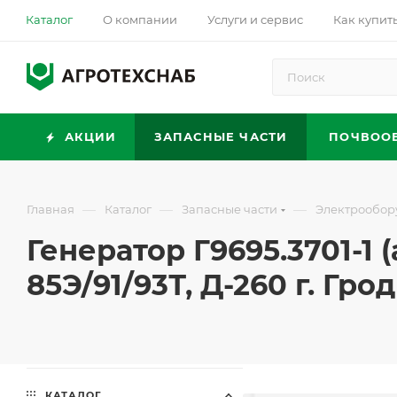
Каталог
О компании
Услуги и сервис
Как купит
АКЦИИ
ЗАПАСНЫЕ ЧАСТИ
ПОЧВОО
—
—
—
Главная
Каталог
Запасные части
Электрообор
Генератор Г9695.3701-1 (
85Э/91/93Т, Д-260 г. Гро
КАТАЛОГ