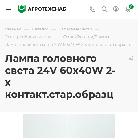
0
—
—
—
Главная
Каталог
Запасные части
—
—
Электрооборудование
Фары/Фонари/Лампы
Лампа головного света 24V 60х40W 2-х контакт.стар.образца
Лампа головного
света 24V 60х40W 2-
х
контакт.стар.образца