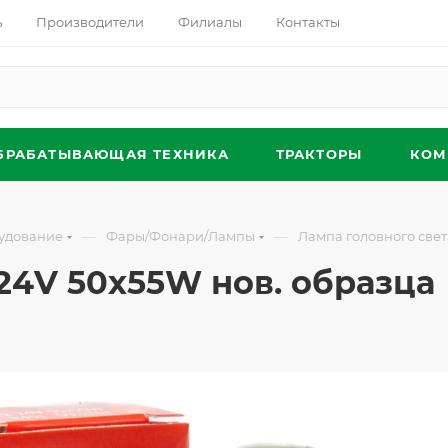
ь
Производители
Филиалы
Контакты
БРАБАТЫВАЮЩАЯ ТЕХНИКА
ТРАКТОРЫ
КОМ
—
—
удование
Фары/Фонари/Лампы
Лампа головного свет
24V 50х55W нов. образца