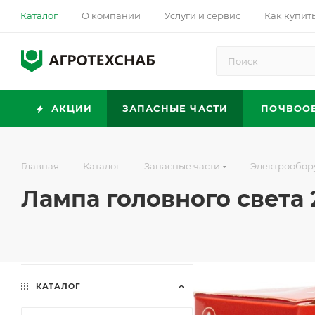
Каталог
О компании
Услуги и сервис
Как купит
АКЦИИ
ЗАПАСНЫЕ ЧАСТИ
ПОЧВОО
—
—
—
Главная
Каталог
Запасные части
Электрообор
Лампа головного света 
КАТАЛОГ