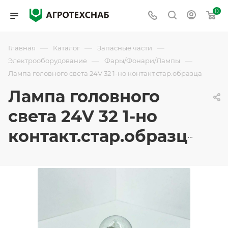
0
—
—
—
Главная
Каталог
Запасные части
—
—
Электрооборудование
Фары/Фонари/Лампы
Лампа головного света 24V 32 1-но контакт.стар.образца
Лампа головного
света 24V 32 1-но
контакт.стар.образца