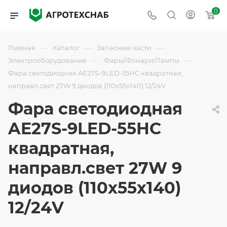
0
—
—
—
Главная
Каталог
Запасные части
—
—
Электрооборудование
Фары/Фонари/Лампы
Фара светодиодная AE27S-9LED-55HC квадратная,
направл.свет 27W 9 диодов (110х55х140) 12/24V
Фара светодиодная
AE27S-9LED-55HC
квадратная,
направл.свет 27W 9
диодов (110х55х140)
12/24V