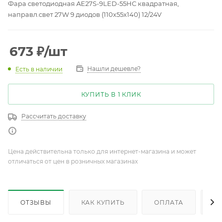
Фара светодиодная AE27S-9LED-55HC квадратная,
направл.свет 27W 9 диодов (110х55х140) 12/24V
673
₽
/шт
Нашли дешевле?
Есть в наличии
КУПИТЬ В 1 КЛИК
Рассчитать доставку
Цена действительна только для интернет-магазина и может
отличаться от цен в розничных магазинах
ОТЗЫВЫ
КАК КУПИТЬ
ОПЛАТА
Д