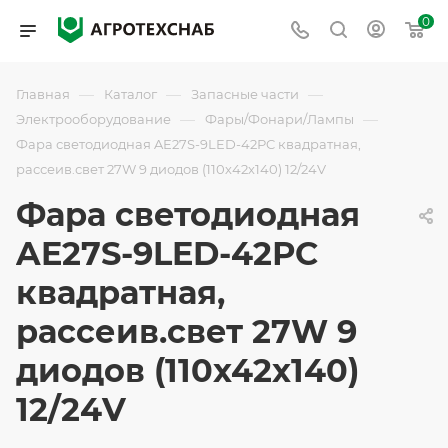
0
—
—
—
Главная
Каталог
Запасные части
—
—
Электрооборудование
Фары/Фонари/Лампы
Фара светодиодная AE27S-9LED-42РC квадратная,
рассеив.свет 27W 9 диодов (110х42х140) 12/24V
Фара светодиодная
AE27S-9LED-42РC
квадратная,
рассеив.свет 27W 9
диодов (110х42х140)
12/24V