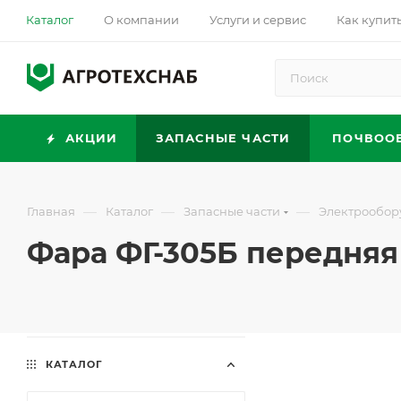
Каталог
О компании
Услуги и сервис
Как купит
АКЦИИ
ЗАПАСНЫЕ ЧАСТИ
ПОЧВОО
—
—
—
Главная
Каталог
Запасные части
Электрообор
Фара ФГ-305Б передняя (
КАТАЛОГ