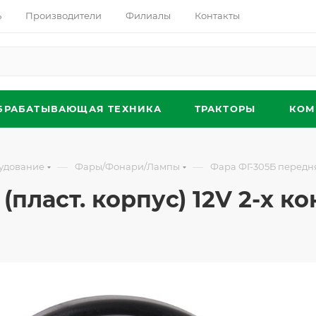
ь
Производители
Филиалы
Контакты
БРАБАТЫВАЮЩАЯ ТЕХНИКА
ТРАКТОРЫ
КОМ
—
—
удование
Фары/Фонари/Лампы
Фара ФГ-305Б передняя 
пласт. корпус) 12V 2-х кон