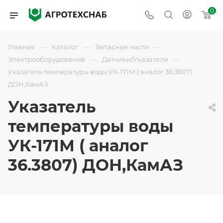
0
—
—
—
Главная
Каталог
Запасные части
—
—
Электрооборудование
Датчики/Указатели
Указатель температуры воды УК-171М ( аналог 36.3807)
ДОН,КамАЗ
Указатель
температуры воды
УК-171М ( аналог
36.3807) ДОН,КамАЗ